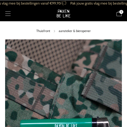
g mee bij bestellingen vanaf €99,95
Pak jouw gratis vlag mee bij bestellingen 
0
Thuisfront
aansteker & bieropener