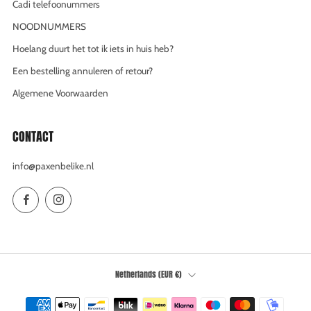
Cadi telefoonummers
NOODNUMMERS
Hoelang duurt het tot ik iets in huis heb?
Een bestelling annuleren of retour?
Algemene Voorwaarden
CONTACT
info@paxenbelike.nl
Facebook
Instagram
COUNTRY
Netherlands (EUR €)