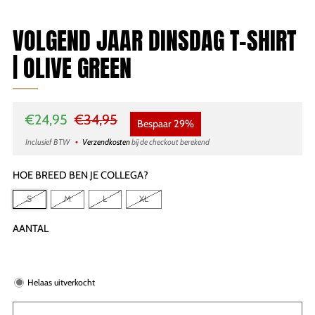
VOLGEND JAAR DINSDAG T-SHIRT
| OLIVE GREEN
Normale
Sale
€24,95
€34,95
Bespaar 29%
prijs
price
Inclusief BTW
Verzendkosten
bij de checkout berekend
HOE BREED BEN JE COLLEGA?
S
M
L
XL
AANTAL
Helaas uitverkocht